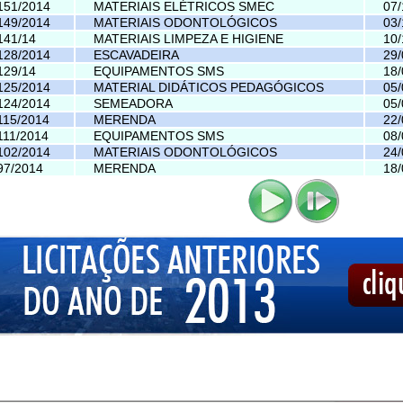
151/2014
MATERIAIS ELÉTRICOS SMEC
07/
149/2014
MATERIAIS ODONTOLÓGICOS
03/
141/14
MATERIAIS LIMPEZA E HIGIENE
10/
128/2014
ESCAVADEIRA
29/
129/14
EQUIPAMENTOS SMS
18/
125/2014
MATERIAL DIDÁTICOS PEDAGÓGICOS
05/
124/2014
SEMEADORA
05/
115/2014
MERENDA
22/
111/2014
EQUIPAMENTOS SMS
08/
102/2014
MATERIAIS ODONTOLÓGICOS
24/
97/2014
MERENDA
18/