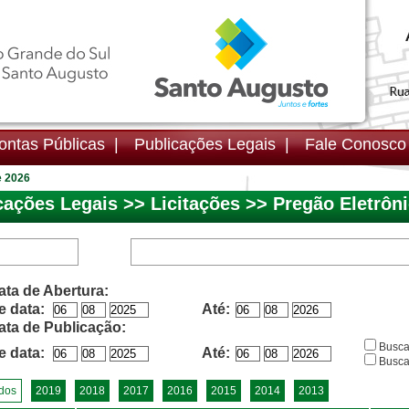
ntas Públicas |
Publicações Legais |
Fale Conosc
e 2026
cações Legais >> Licitações >> Pregão Eletrôn
ata de Abertura:
e data:
Até:
ata de Publicação:
Buscar
e data:
Até:
Busca
dos
2019
2018
2017
2016
2015
2014
2013