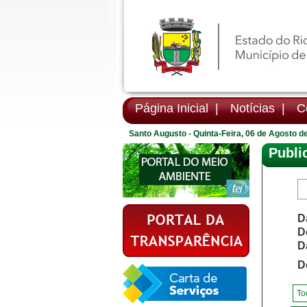
Página Inicial |
Notícias |
Co
Santo Augusto - Quinta-Feira, 06 de Agosto d
Publi
D
D
D
D
To