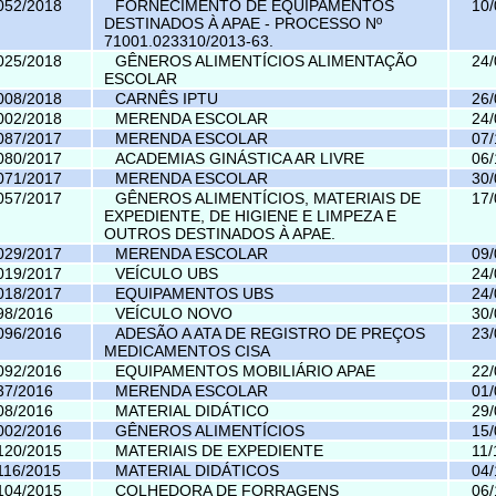
052/2018
FORNECIMENTO DE EQUIPAMENTOS
10/
DESTINADOS À APAE - PROCESSO Nº
71001.023310/2013-63.
025/2018
GÊNEROS ALIMENTÍCIOS ALIMENTAÇÃO
24/
ESCOLAR
008/2018
CARNÊS IPTU
26/
002/2018
MERENDA ESCOLAR
24/
087/2017
MERENDA ESCOLAR
07/
080/2017
ACADEMIAS GINÁSTICA AR LIVRE
06/
071/2017
MERENDA ESCOLAR
30/
057/2017
GÊNEROS ALIMENTÍCIOS, MATERIAIS DE
17/
EXPEDIENTE, DE HIGIENE E LIMPEZA E
OUTROS DESTINADOS À APAE.
029/2017
MERENDA ESCOLAR
09/
019/2017
VEÍCULO UBS
24/
018/2017
EQUIPAMENTOS UBS
24/
98/2016
VEÍCULO NOVO
30/
096/2016
ADESÃO A ATA DE REGISTRO DE PREÇOS
23/
MEDICAMENTOS CISA
092/2016
EQUIPAMENTOS MOBILIÁRIO APAE
22/
37/2016
MERENDA ESCOLAR
01/
08/2016
MATERIAL DIDÁTICO
29/
002/2016
GÊNEROS ALIMENTÍCIOS
15/
120/2015
MATERIAIS DE EXPEDIENTE
11/
116/2015
MATERIAL DIDÁTICOS
04/
104/2015
COLHEDORA DE FORRAGENS
06/