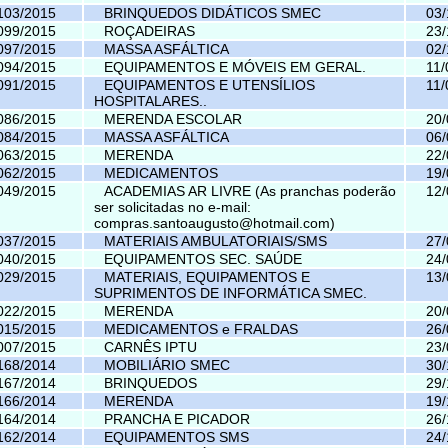
103/2015
BRINQUEDOS DIDÁTICOS SMEC
03/
099/2015
ROÇADEIRAS
23/
097/2015
MASSA ASFÁLTICA
02/
094/2015
EQUIPAMENTOS E MÓVEIS EM GERAL.
11/
091/2015
EQUIPAMENTOS E UTENSÍLIOS
11/
HOSPITALARES..
086/2015
MERENDA ESCOLAR
20/
084/2015
MASSA ASFÁLTICA
06/
063/2015
MERENDA
22/
062/2015
MEDICAMENTOS
19/
049/2015
ACADEMIAS AR LIVRE (As pranchas poderão
12/
ser solicitadas no e-mail:
compras.santoaugusto@hotmail.com
)
037/2015
MATERIAIS AMBULATORIAIS/SMS
27/
040/2015
EQUIPAMENTOS SEC. SAÚDE
24/
029/2015
MATERIAIS, EQUIPAMENTOS E
13/
SUPRIMENTOS DE INFORMÁTICA SMEC.
022/2015
MERENDA
20/
015/2015
MEDICAMENTOS e FRALDAS
26/
007/2015
CARNÊS IPTU
23/
168/2014
MOBILIÁRIO SMEC
30/
167/2014
BRINQUEDOS
29/
166/2014
MERENDA
19/
164/2014
PRANCHA E PICADOR
26/
162/2014
EQUIPAMENTOS SMS
24/