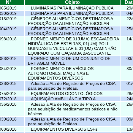
N°
Objeto
Dat
065/2019
LUMINÁRIAS PARA ILUMINAÇÃO PÚBLICA
29/
030/2019
LUMINÁRIAS PARA ILUMINAÇÃO PÚBLICA
04/
013/2019
GÊNEROS ALIMENTÍCIOS DESTINADOS A
22/
PRODUÇÃO DA ALIMENTAÇÃO ESCOLAR
004/2019
GÊNEROS ALIMENTÍCIOS DESTINADOS A
25/
PRODUÇÃO DA ALIMENTAÇÃO ESCOLAR
098/2018
FORNECIMENTO DE 01(UMA) ESCAVADEIRA
14/
HIDRÁULICA DE ESTEIRAS, 01(UM) POLI
GUINDASTE VEICULAR E 01(UM) CAMINHÃO
EQUIPADO COM CAÇAMBA BASCULANTE.
083/2018
FORNECIMENTO DE UM CONJUNTO DE
03/
BRITAGEM MÓVEL
084/2018
FORNECIMENTO DE VEÍCULOS
30/
AUTOMOTORES, MÁQUINAS E
EQUIPAMENTOS DIVERSOS
028/2018
Adesão a Ata de Registro de Preços do CISA,
01/
para aquisição de Fraldas.
075/2018
EQUIPAMENTOS ODONTOLÓGICOS
28/
072/2018
AQUISIÇÃO AMBULÂNCIA TIPO A
24/
036/2018
Adesão a Ata de Registro de Preços do CISA,
26/
para aquisição de medicamentos básicos e não
básicos.
039/2018
Adesão a Ata de Registro de Preços do CISA,
09/
para aquisição de Fraldas.
068/2018
EQUIPAMENTOS DIVERSOS ESFs
13/