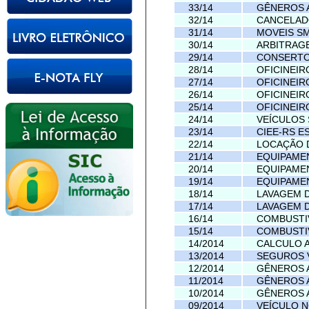
33/14
GÊNEROS 
32/14
CANCELA
31/14
MOVEIS S
30/14
ARBITRAG
29/14
CONSERTO
28/14
OFICINEIR
27/14
OFICINEIR
26/14
OFICINEIR
25/14
OFICINEIR
24/14
VEÍCULOS
23/14
CIEE-RS E
22/14
LOCAÇÃO 
21/14
EQUIPAME
20/14
EQUIPAME
19/14
EQUIPAME
18/14
LAVAGEM 
17/14
LAVAGEM 
16/14
COMBUSTI
15/14
COMBUSTI
14/2014
CALCULO 
13/2014
SEGUROS 
12/2014
GÊNEROS 
11/2014
GÊNEROS 
10/2014
GÊNEROS 
09/2014
VEÍCULO 