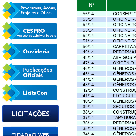
N°
56/14
CONSERTO
55/14
OFICINEIR
54/14
OFICINEIR
53/14
OFICINEIR
52/14
OFICINEIR
51/14
OFICINEIR
50/14
CARRETA 
49/14
REFORMA 
48/14
ABRIGOS 
47/14
OXIGÊNIO
46/14
GÊNEROS 
45/14
GÊNEROS 
44/14
GÊNEROS 
43/14
GÊNEROS 
42/14
CONSTRUÇ
41/14
FLORICUL
40/14
GÊNEROS 
39/14
SEGUROS
38/14
CONSTRUÇ
37/14
TAPA BUR
36/14
REFORMA 
35/14
GÊNEROS 
34/14
GÊNEROS 