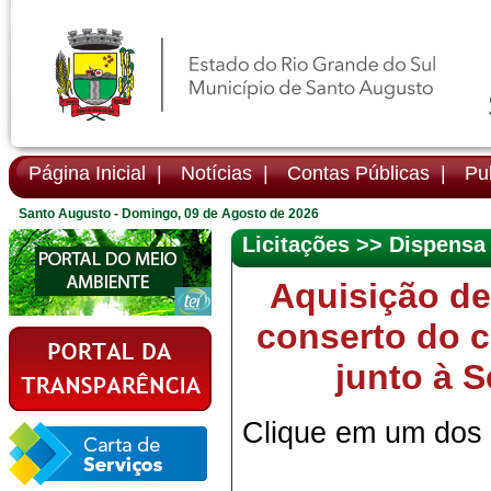
Página Inicial |
Notícias |
Contas Públicas |
Pub
Santo Augusto - Domingo, 09 de Agosto de 2026
Licitações >> Dispensa
Aquisição de
conserto do c
junto à S
Clique em um dos i