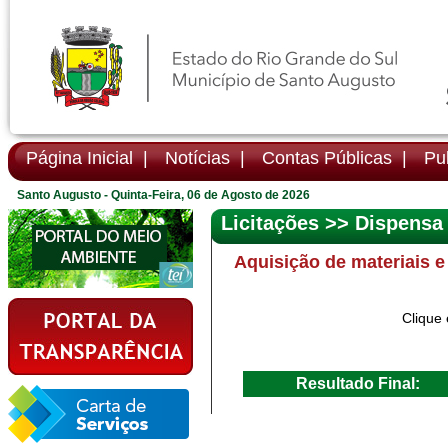
Página Inicial |
Notícias |
Contas Públicas |
Pub
Santo Augusto - Quinta-Feira, 06 de Agosto de 2026
Licitações >> Dispensa
Aquisição de materiais e
Clique 
Resultado Final: