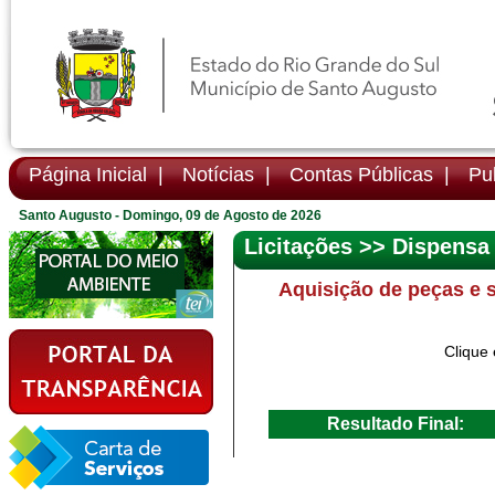
Página Inicial |
Notícias |
Contas Públicas |
Pub
Santo Augusto - Domingo, 09 de Agosto de 2026
Licitações >> Dispensa
Aquisição de peças e s
Clique 
Resultado Final: