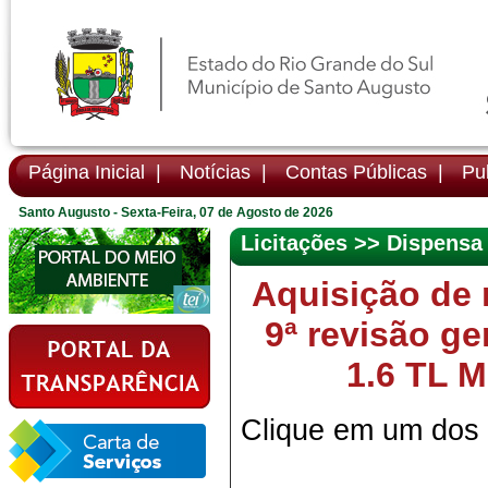
Página Inicial |
Notícias |
Contas Públicas |
Pub
Santo Augusto - Sexta-Feira, 07 de Agosto de 2026
Licitações >> Dispensa
Aquisição de 
9ª revisão ge
1.6 TL M
Clique em um dos i