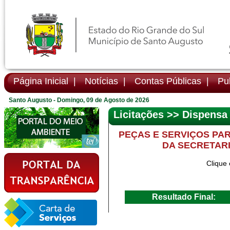
Página Inicial |
Notícias |
Contas Públicas |
Pub
Santo Augusto - Domingo, 09 de Agosto de 2026
Licitações >> Dispensa
PEÇAS E SERVIÇOS PAR
DA SECRETARI
Clique 
Resultado Final: