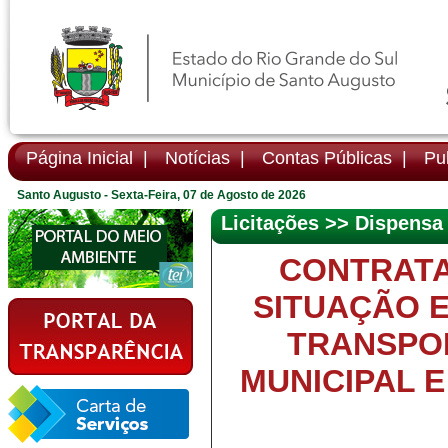
Página Inicial |
Notícias |
Contas Públicas |
Pub
Santo Augusto - Sexta-Feira, 07 de Agosto de 2026
Licitações >> Dispensa
CONTRATA
SITUAÇÃO E
TRANSPO
MUNICIPAL 